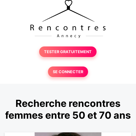
TESTER GRATUITEMENT
SE CONNECTER
Recherche rencontres
femmes entre 50 et 70 ans