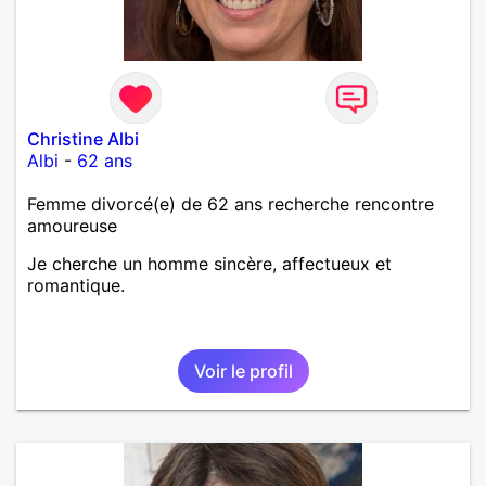
Christine Albi
Albi
-
62 ans
Femme divorcé(e) de 62 ans recherche rencontre
amoureuse
Je cherche un homme sincère, affectueux et
romantique.
Voir le profil