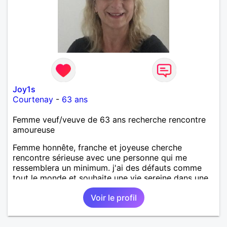
Joy1s
Courtenay
-
63 ans
Femme veuf/veuve de 63 ans recherche rencontre
amoureuse
Femme honnête, franche et joyeuse cherche
rencontre sérieuse avec une personne qui me
ressemblera un minimum. j'ai des défauts comme
tout le monde et souhaite une vie sereine dans une
relation sur du long terme.
Voir le profil