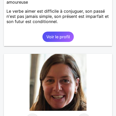
amoureuse
Le verbe aimer est difficile à conjuguer, son passé
n'est pas jamais simple, son présent est imparfait et
son futur est conditionnel.
Voir le profil