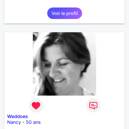
Voir le profil
Weddoes
Nancy
-
50 ans