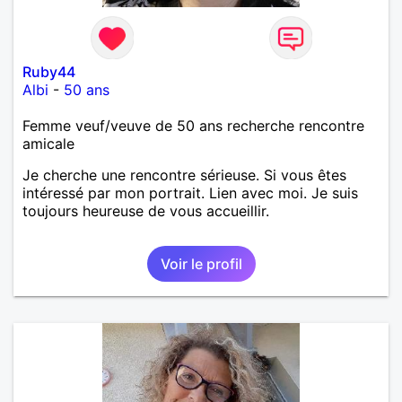
Ruby44
Albi
-
50 ans
Femme veuf/veuve de 50 ans recherche rencontre
amicale
Je cherche une rencontre sérieuse. Si vous êtes
intéressé par mon portrait. Lien avec moi. Je suis
toujours heureuse de vous accueillir.
Voir le profil