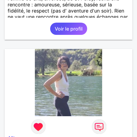
rencontre : amoureuse, sérieuse, basée sur la
fidélité, le respect (pas d' aventure d'un soir). Rien
ne vaut une rencontre après quelques échanges par
messages pour savoir si il y a un feeling entre les
Voir le profil
deux et le désir de se revoir. Au plaisir de se
découvrir...