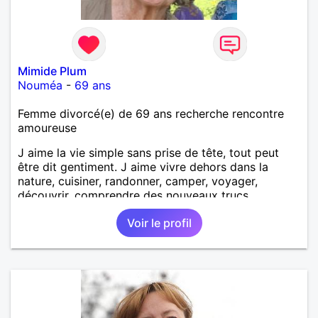
Mimide Plum
Nouméa
-
69 ans
Femme divorcé(e) de 69 ans recherche rencontre
amoureuse
J aime la vie simple sans prise de tête, tout peut
être dit gentiment. J aime vivre dehors dans la
nature, cuisiner, randonner, camper, voyager,
découvrir, comprendre des nouveaux trucs
techniques et sur la vie des êtres vivants. J aime
Voir le profil
danser, faire la fête. Je ne bois pratiquement pas d
alcool, je fume rarement, je ris souvent. Je cherche
un vrai amoureux pour continuer à profiter de la vie
mais à deux. Je peux tout faire toute seule, mais j
en ai marre je veux partagé et rigoler