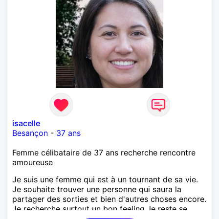
isacelle
Besançon
-
37 ans
Femme célibataire de 37 ans recherche rencontre
amoureuse
Je suis une femme qui est à un tournant de sa vie.
Je souhaite trouver une personne qui saura la
partager des sorties et bien d'autres choses encore.
Je recherche surtout un bon feeling, le reste se
mettra en place tout seul.