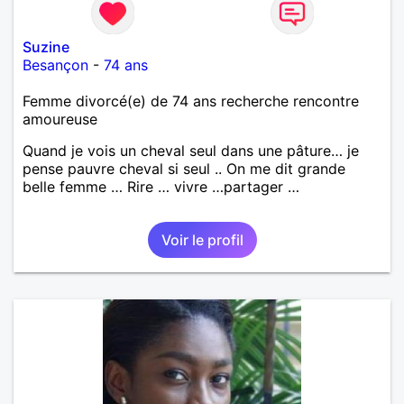
Suzine
Besançon
-
74 ans
Femme divorcé(e) de 74 ans recherche rencontre
amoureuse
Quand je vois un cheval seul dans une pâture… je
pense pauvre cheval si seul .. On me dit grande
belle femme … Rire … vivre …partager …
Voir le profil