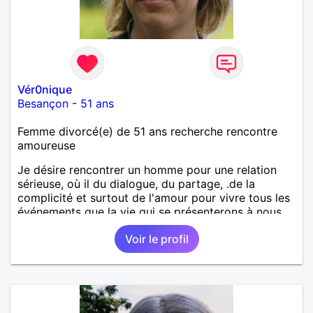
Vér0nique
Besançon
-
51 ans
Femme divorcé(e) de 51 ans recherche rencontre
amoureuse
Je désire rencontrer un homme pour une relation
sérieuse, où il du dialogue, du partage, .de la
complicité et surtout de l'amour pour vivre tous les
événements que la vie qui se présenterons à nous.
Voir le profil