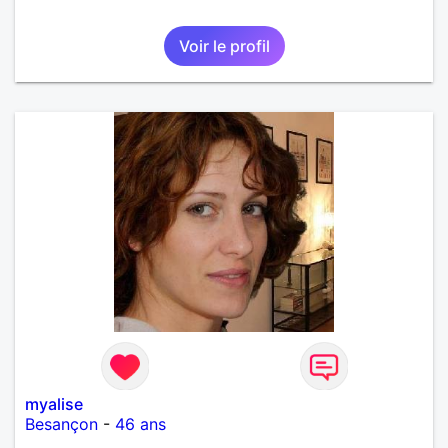
Voir le profil
myalise
Besançon
-
46 ans