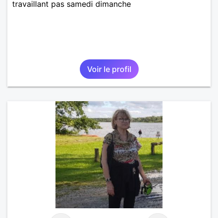
travaillant pas samedi dimanche
Voir le profil