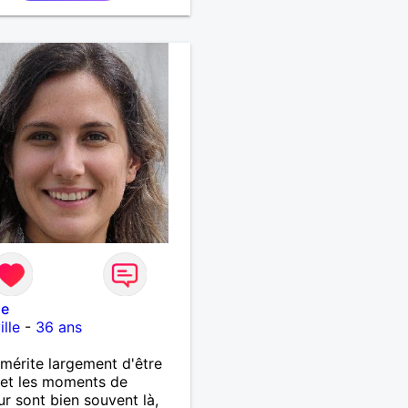
d'un 100ène de km.
ne
ille
-
36 ans
 mérite largement d'être
et les moments de
r sont bien souvent là,