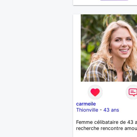
carmeile
Thionville
-
43 ans
Femme célibataire de 43 
recherche rencontre amo