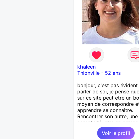
khaleen
Thionville
-
52 ans
bonjour, c'est pas évident
parler de soi, je pense que
sur ce site peut etre un b
moyen de correspondre e
apprendre se connaitre.
Rencontrer son autre, une
complicité, etre en osmos
C'est mon souhait!
Voir le profil