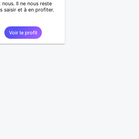
 nous. Il ne nous reste
s saisir et à en profiter.
Voir le profil