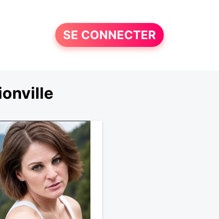
SE CONNECTER
onville