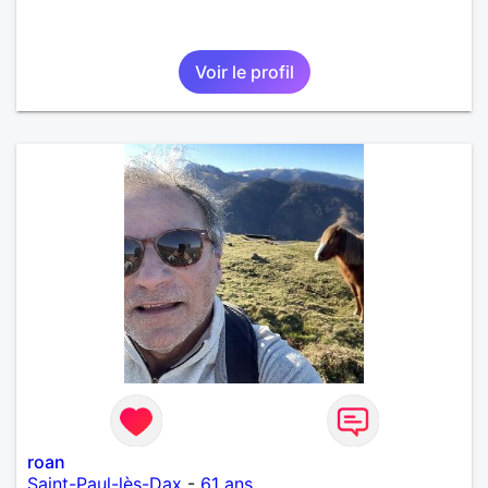
Voir le profil
roan
Saint-Paul-lès-Dax
-
61 ans