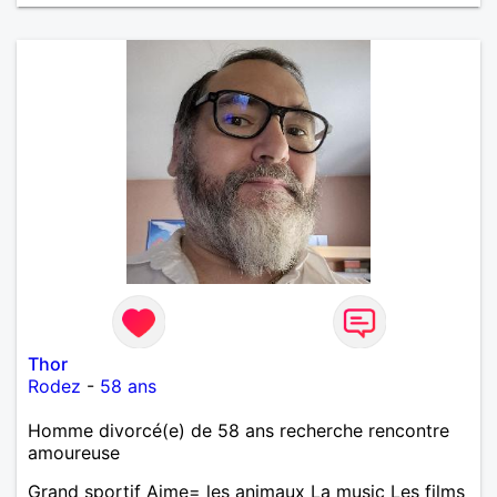
par peser, alors si tu es en Nouvelle-Calédonie et
que tu crois encore à un amour vrai, prenons le
temps de discuter… et laissons l’avenir nous guider
🌹
Thor
Rodez
-
58 ans
Homme divorcé(e) de 58 ans recherche rencontre
amoureuse
Grand sportif Aime= les animaux La music Les films