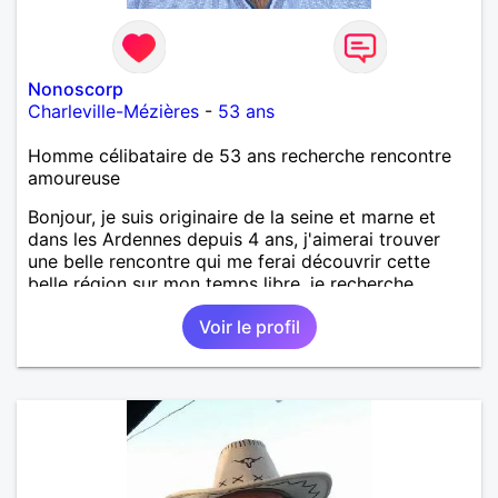
Nonoscorp
Charleville-Mézières
-
53 ans
Homme célibataire de 53 ans recherche rencontre
amoureuse
Bonjour, je suis originaire de la seine et marne et
dans les Ardennes depuis 4 ans, j'aimerai trouver
une belle rencontre qui me ferai découvrir cette
belle région sur mon temps libre, je recherche
quelqu'un de simple et sincère, une bonne
Voir le profil
complicité et de la bonne humeur me ravirait.. alors
si l'envie de me découvrir vous en dit, je vous dis à
bientôt.