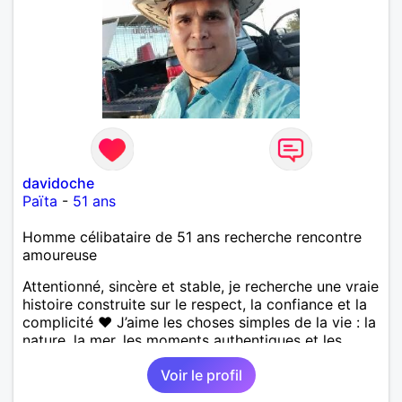
davidoche
Païta
-
51 ans
Homme célibataire de 51 ans recherche rencontre
amoureuse
Attentionné, sincère et stable, je recherche une vraie
histoire construite sur le respect, la confiance et la
complicité ❤️ J’aime les choses simples de la vie : la
nature, la mer, les moments authentiques et les
personnes au grand cœur 🌊🌿 Très câlin et
Voir le profil
affectueux, j’adore les petits moments de tendresse
et les calinous réguliers 😊❤️ La solitude finit parfois