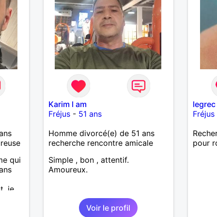
Karim l am
legrec
Fréjus
-
51 ans
Fréjus
ans
Homme divorcé(e) de 51 ans
Recher
ureuse
recherche rencontre amicale
pour r
me qui
Simple , bon , attentif.
sans
Amoureux.
, je
tit
Voir le profil