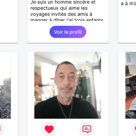
Je suis un homme sincère et
a à m’
respectueux qui aime les
voyages invités des amis à
manger à dîner j'ai trois enfants
ils sont grands et autonomes
Voir le profil
j'aime beaucoup les voyages
aller au spectacle