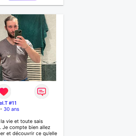
l.T #11
-
30 ans
la vie et toute sais
. Je compte bien allez
er et découvrir ce qu’elle