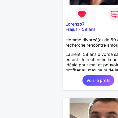
Lorenzo7
Fréjus
-
59 ans
Homme divorcé(e) de 59 
recherche rencontre amo
Laurent, 58 ans divorcé s
enfant. Je recherche la p
idéale pour moi et pouvoi
profiter au maximum de la
de couple
Voir le profil