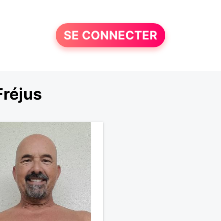
SE CONNECTER
réjus