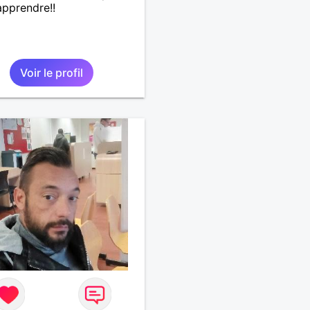
apprendre!!
Voir le profil