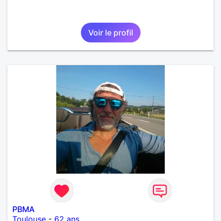
Voir le profil
PBMA
Toulouse
-
62 ans