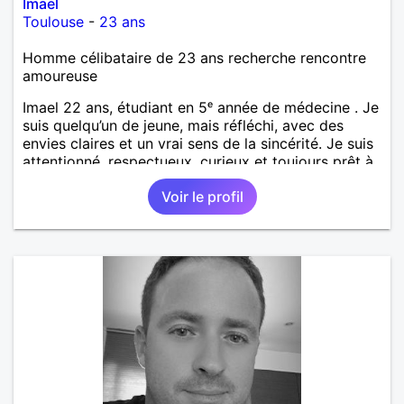
Imael
Toulouse
-
23 ans
Homme célibataire de 23 ans recherche rencontre
amoureuse
Imael 22 ans, étudiant en 5ᵉ année de médecine . Je
suis quelqu’un de jeune, mais réfléchi, avec des
envies claires et un vrai sens de la sincérité. Je suis
attentionné, respectueux, curieux et toujours prêt à
écouter. J’aime les discussions profondes, les
Voir le profil
moments simples qui restent en mémoire, et j’ai un
vrai sens de l’humour qui détend les situations. Je
suis attiré par les femmes mûres, celles qui ont de
l’expérience, de l’assurance et une élégance
naturelle. J’admire leur force tranquille, leur capacité
à aimer avec sincérité, et ce charme que seule la
maturité sait donner. Je cherche une relation basée
sur la complicité, le respect et la vraie connexion,
sans faux-semblants.