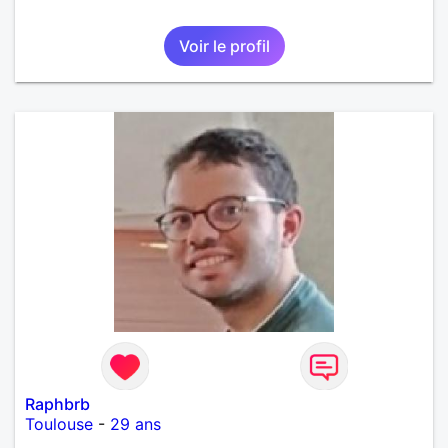
Voir le profil
Raphbrb
Toulouse
-
29 ans