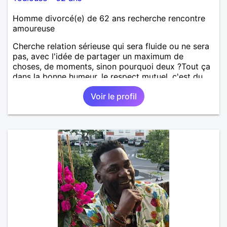
Homme divorcé(e) de 62 ans recherche rencontre
amoureuse
Cherche relation sérieuse qui sera fluide ou ne sera
pas, avec l'idée de partager un maximum de
choses, de moments, sinon pourquoi deux ?Tout ça
dans la bonne humeur, le respect mutuel, c'est du
sérieux tout ça, mais sans se prendre au sérieux.
Voir le profil
Jeu périlleux pour certains, impossible pour d'autres
, la vie elle même est si sérieuse s'il vous plaît,
personnes cherchant même involontairement les
complications à tout, passez mon profil. Vous voyez
le verre à moitié plein en permanence, goûtons le
ensemble...🤗