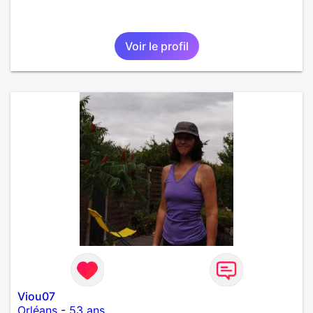
Voir le profil
Viou07
Orléans
-
53 ans