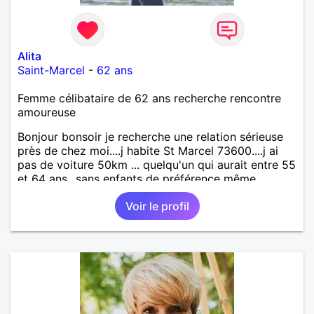
Alita
Saint-Marcel
-
62 ans
Femme célibataire de 62 ans recherche rencontre
amoureuse
Bonjour bonsoir je recherche une relation sérieuse
près de chez moi....j habite St Marcel 73600....j ai
pas de voiture 50km ... quelqu'un qui aurait entre 55
et 64 ans...sans enfants de préférence même
adultes et qui n aurait garder aucun contact avec
Voir le profil
une où plusieurs ex...si vous correspondez à ma
recherche ecrivez moi je vous répondrai...