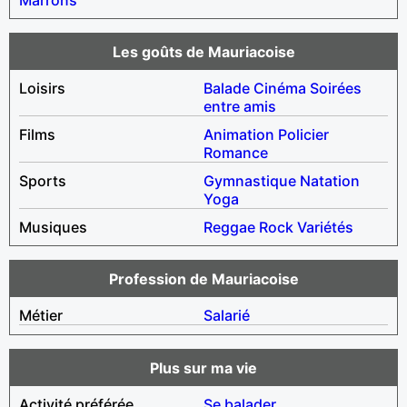
Les goûts de Mauriacoise
Loisirs
Balade
Cinéma
Soirées
entre amis
Films
Animation
Policier
Romance
Sports
Gymnastique
Natation
Yoga
Musiques
Reggae
Rock
Variétés
Profession de Mauriacoise
Métier
Salarié
Plus sur ma vie
Activité préférée
Se balader