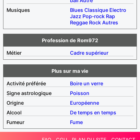
ball
Autre
Musiques
Blues
Classique
Electro
Jazz
Pop-rock
Rap
Reggae
Rock
Autres
Profession de Rom972
Métier
Cadre supérieur
Plus sur ma vie
Activité préférée
Boire un verre
Signe astrologique
Poisson
Origine
Européenne
Alcool
De temps en temps
Fumeur
Fume
FAQ
CGU
PLAN DU SITE
CONTACT