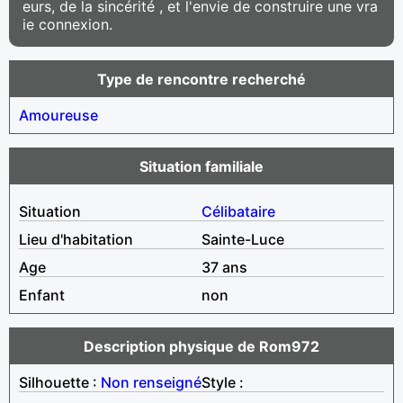
eurs, de la sincérité , et l'envie de construire une vra
ie connexion.
Type de rencontre recherché
Amoureuse
Situation familiale
Situation
Célibataire
Lieu d'habitation
Sainte-Luce
Age
37 ans
Enfant
non
Description physique de Rom972
Silhouette :
Non renseigné
Style :