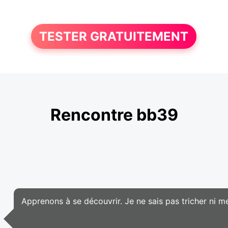
TESTER GRATUITEMENT
Rencontre bb39
Apprenons à se découvrir. Je ne sais pas tricher ni men