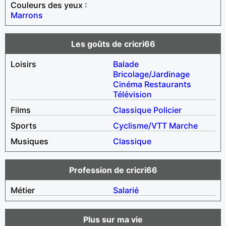
Couleurs des yeux :
Marrons
Les goûts de cricri66
Loisirs
Balade
Bricolage/Jardinage
Cinéma
Restaurants
Télévision
Films
Classique
Policier
Sports
Cyclisme/VTT
Marche
Musiques
Classique
Profession de cricri66
Métier
Salarié
Plus sur ma vie