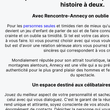
histoire à deux.
Avec Rencontre-Annecy on oublie l
Pour les
personnes seules
et timides rien de mieux qu'u
devient un jeu d'enfant de parler de soi et de faire con
crainte et on oublie sa timidité. Si tel est votre cas alo
à vous faire. Ici vous pourrez choisir avec qui vous vou
but est d'avoir une relation sérieuse alors vous pourr
sincères qui correspondent à vos cr
Mondialement réputée pour son attrait touristique, la 
montagnes alentours, Annecy est une ville qui a su pr
authenticité pour le plus grand plaisir des hommes et f
du spectacle.
Un espace destiné aux célibataire
Jouez du meilleur aspect de votre personnalité et sache
celui avec qui vous dialoguez. C'est le garant de la réu
rend unique et attirante, soyez consciente de vos atouts
énormément de contacts. Dénicher la personne qui vous c