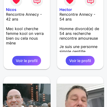
Nicos
Hector
Rencontre Annecy -
Rencontre Annecy -
42 ans
54 ans
Mec kool cherche
Homme divorcé(e) de
femme kool on verra
54 ans recherche
bien ou cela nous
rencontre amoureuse
mène
Je suis une personne
simple gentille ,
honnête , doux ,
Voir le profil
Voir le profil
tendre , affectueux et
très aimable…