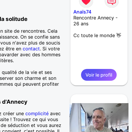
Anaïs74
Rencontre Annecy -
a solitude
26 ans
n site de rencontres. Cela
Cc toute le monde 👋
naissance. On se confie sans
rs vous n'avez plus de soucis
lez être en
contact
. Si votre
ez bavarder avec des hommes
itères.
qualité de la vie et ses
Voir le profil
éserver son charme et son
emmes qui peuvent profiter
s d'Annecy
z créer une
complicité
avec
ssite ! Trouvez ce qui vous
 de séduction et vous aurez
onvient, c'est possible. Il