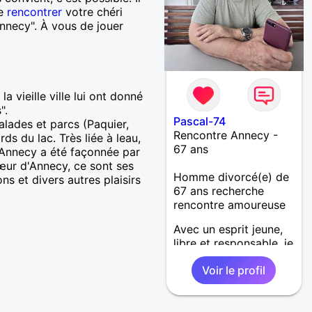
de
rencontrer
votre chéri
Annecy". À vous de jouer
 vieille ville lui ont donné
".
Pascal-74
lades et parcs (Paquier,
Rencontre Annecy -
ds du lac. Très liée à leau,
67 ans
, Annecy a été façonnée par
œur d'Annecy, ce sont ses
Homme divorcé(e) de
s et divers autres plaisirs
67 ans recherche
rencontre amoureuse
Avec un esprit jeune,
libre et responsable, je
suis un homme
Voir le profil
mature, de cœur et
très complice - simple,
honnête, sincère,