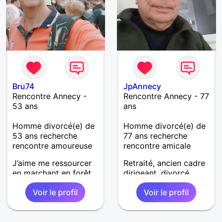
Bru74
JpAnnecy
Rencontre Annecy -
Rencontre Annecy - 77
53 ans
ans
Homme divorcé(e) de
Homme divorcé(e) de
53 ans recherche
77 ans recherche
rencontre amoureuse
rencontre amicale
J’aime me ressourcer
Retraité, ancien cadre
en marchant en forêt
dirigeant, divorcé
ou en montagne. La
Voir le profil
Voir le profil
musique tient aussi
une grande place dans
ma vie : j’adore aller à