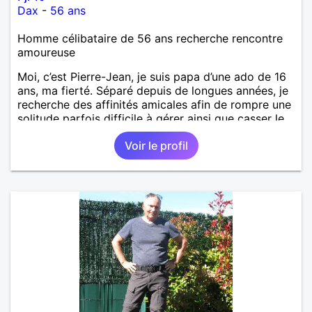
Dax
-
56 ans
Homme célibataire de 56 ans recherche rencontre
amoureuse
Moi, c’est Pierre-Jean, je suis papa d’une ado de 16
ans, ma fierté. Séparé depuis de longues années, je
recherche des affinités amicales afin de rompre une
solitude parfois difficile à gérer ainsi que casser le
vague à l’âme. L’amitié reste extrêmement
Voir le profil
importante à mes yeux mais peut se décliner en des
sentiments plus puissants. « Le temps fera son
œuvre » disait Arthur Schopenhauer, philosophe
allemand que j’adore. J’aime discuter sans pour
autant être trop locace. Je suis bourré de qualités
avec très peu de défauts. Je suis altruiste,
bienveillant, empathique, attentionné, honnête,
respectueux, doux de caractère et compréhensif : je
laisse « glisser » beaucoup de choses. Mais ne vous
m’éprenez pas Mesdames, si une personne que
j’aime me trahit une fois, il n’y aura pas de seconde
chance et je l’effacerai à « vitam eternam ».