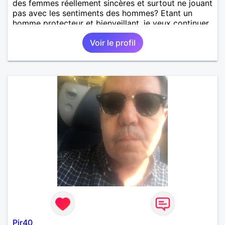
des femmes réellement sincères et surtout ne jouant
pas avec les sentiments des hommes? Etant un
homme protecteur et bienveillant, je veux continuer
d'y croire et pouvoir enfin former la petite famille
Voir le profil
que je désir temps. Faux profil, profiteuse et autres
joyeuseté passer votre chemin, vous ne
m'intéressez pas du tout!
Pjr40