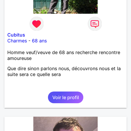
Néanmoins, je suis un tout petit peu maniaque ainsi
qu’impatient. J’essaye de faire des efforts. Rien de
bien dramatique ! Du moins je le pense……Je suis un
homme facile à vivre. À vous si vous le souhaitez,
d’apprendre à me connaître davantage. J’en serai
ravi….A très bientôt je l’espère.
Cubitus
Charmes
-
68 ans
Homme veuf/veuve de 68 ans recherche rencontre
amoureuse
Que dire sinon parlons nous, découvrons nous et la
suite sera ce quelle sera
Voir le profil