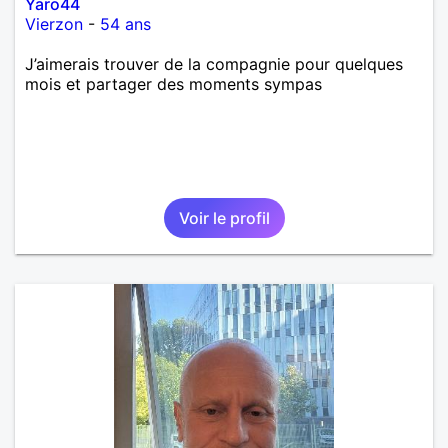
Yaro44
Vierzon
-
54 ans
J’aimerais trouver de la compagnie pour quelques
mois et partager des moments sympas
Voir le profil