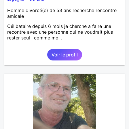
Homme divorcé(e) de 53 ans recherche rencontre
amicale
Célibataire depuis 6 mois je cherche a faire une
recontre avec une personne qui ne voudrait plus
rester seul , comme moi .
Voir le profil