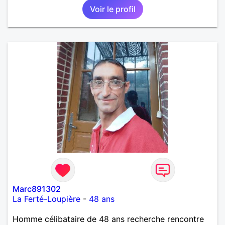
Voir le profil
Marc891302
La Ferté-Loupière
-
48 ans
Homme célibataire de 48 ans recherche rencontre