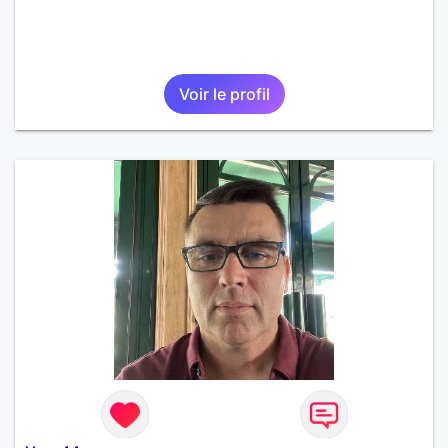
Voir le profil