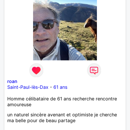
roan
Saint-Paul-lès-Dax
-
61 ans
Homme célibataire de 61 ans recherche rencontre
amoureuse
un naturel sincère avenant et optimiste je cherche
ma belle pour de beau partage