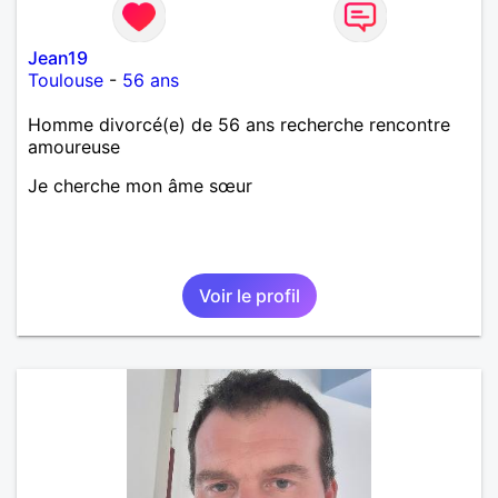
Jean19
Toulouse
-
56 ans
Homme divorcé(e) de 56 ans recherche rencontre
amoureuse
Je cherche mon âme sœur
Voir le profil