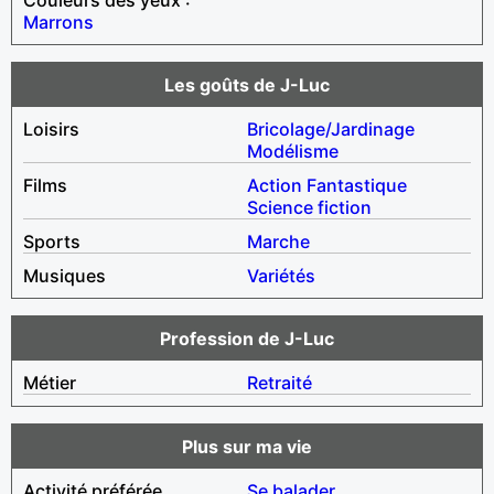
Marrons
Les goûts de J-Luc
Loisirs
Bricolage/Jardinage
Modélisme
Films
Action
Fantastique
Science fiction
Sports
Marche
Musiques
Variétés
Profession de J-Luc
Métier
Retraité
Plus sur ma vie
Activité préférée
Se balader