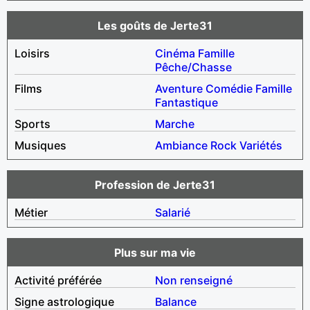
Les goûts de Jerte31
Loisirs
Cinéma
Famille
Pêche/Chasse
Films
Aventure
Comédie
Famille
Fantastique
Sports
Marche
Musiques
Ambiance
Rock
Variétés
Profession de Jerte31
Métier
Salarié
Plus sur ma vie
Activité préférée
Non renseigné
Signe astrologique
Balance