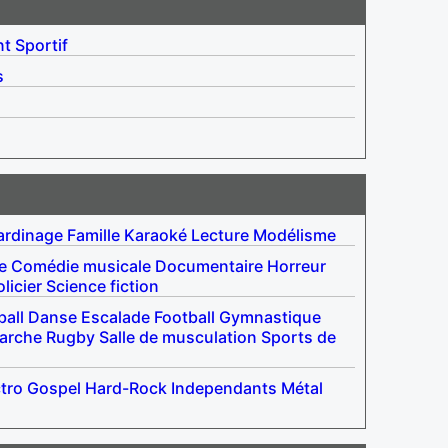
nt
Sportif
s
ardinage
Famille
Karaoké
Lecture
Modélisme
e
Comédie musicale
Documentaire
Horreur
licier
Science fiction
ball
Danse
Escalade
Football
Gymnastique
arche
Rugby
Salle de musculation
Sports de
tro
Gospel
Hard-Rock
Independants
Métal