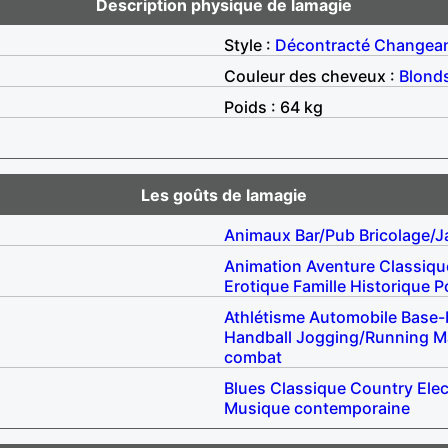
Description physique de lamagie
Style :
Décontracté
Changea
Couleur des cheveux :
Blond
Poids : 64 kg
Les goûts de lamagie
Animaux
Bar/Pub
Bricolage/J
Animation
Aventure
Classiqu
Erotique
Famille
Historique
Po
Athlétisme
Automobile
Base-
Handball
Jogging/Running
M
combat
Blues
Classique
Country
Elec
Musique contemporaine