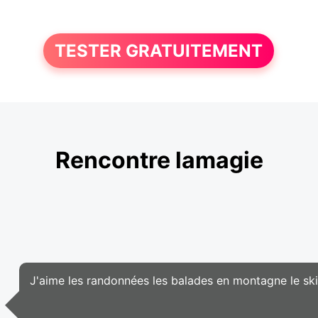
TESTER GRATUITEMENT
Rencontre lamagie
J'aime les randonnées les balades en montagne le ski l