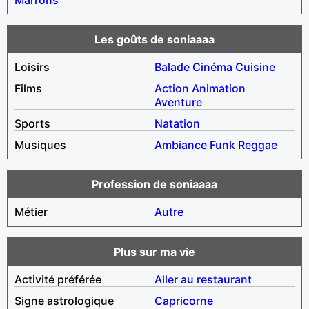
Les goûts de soniaaaa
Loisirs
Balade
Cinéma
Cuisine
Films
Action
Animation
Aventure
Sports
Natation
Musiques
Ambiance
Funk
Reggae
Profession de soniaaaa
Métier
Autre
Plus sur ma vie
Activité préférée
Aller au restaurant
Signe astrologique
Capricorne