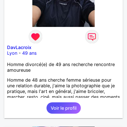
DavLacroix
Lyon
-
49 ans
Homme divorcé(e) de 49 ans recherche rencontre
amoureuse
Homme de 48 ans cherche femme sérieuse pour
une relation durable, j'aime la photographie que je
pratique, mais l'art en général, j'aime bricoler,
marcher, resto, ciné, mais aussi passer des moments
calme devant un bon film ou une série avec un
Voir le profil
plateau repas. le reste est à découvrir.