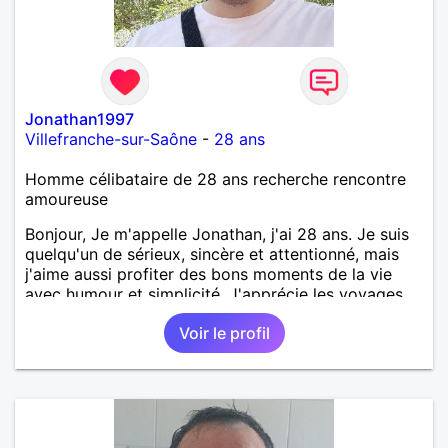
Jonathan1997
Villefranche-sur-Saône
-
28 ans
Homme célibataire de 28 ans recherche rencontre
amoureuse
Bonjour, Je m'appelle Jonathan, j'ai 28 ans. Je suis
quelqu'un de sérieux, sincère et attentionné, mais
j'aime aussi profiter des bons moments de la vie
avec humour et simplicité. J'apprécie les voyages,
les découvertes, les jeux vidéo et les moments de
Voir le profil
détente. Je suis à la recherche d'une personne
authentique avec qui partager de belles
expériences, construire une relation sérieuse basée
sur la confiance, le respect et la complicité. Si tu
apprécies les conversations sincères, les fous rires
et les personnes qui savent ce qu'elles veulent,