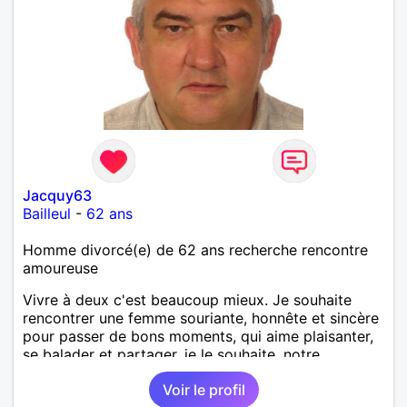
Jacquy63
Bailleul
-
62 ans
Homme divorcé(e) de 62 ans recherche rencontre
amoureuse
Vivre à deux c'est beaucoup mieux. Je souhaite
rencontrer une femme souriante, honnête et sincère
pour passer de bons moments, qui aime plaisanter,
se balader et partager, je le souhaite, notre
complicité. J'aime beaucoup les chantiers de
Voir le profil
randonnée pour se défouler, se relaxer, se détendre