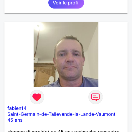
Voir le profil
fabien14
Saint-Germain-de-Tallevende-la-Lande-Vaumont
-
45 ans
Homme divorcé(e) de 45 ans recherche rencontre